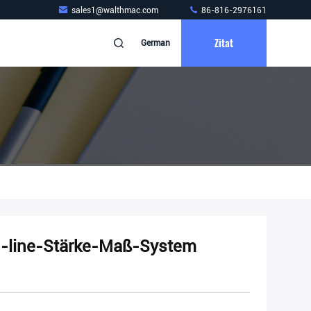
sales1@walthmac.com
86-816-2976161
Zitat
German
n-line-Stärke-Maß-System