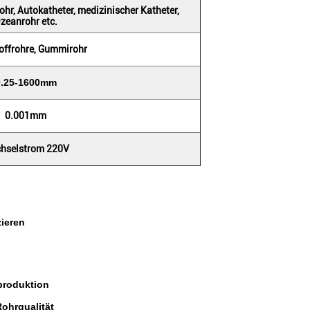
hr, Autokatheter, medizinischer Katheter,
zeanrohr etc.
offrohre, Gummirohr
0.25-1600mm
0.001mm
hselstrom 220V
ieren
rproduktion
Rohrqualität