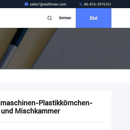
sales1@walthmac.com
86-816-2976161
Zitat
German
hmaschinen-Plastikkörnchen-
g und Mischkammer