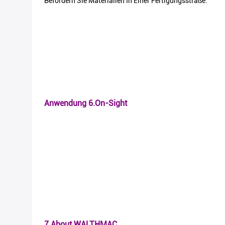
Befördern Sie Materialien In Einer Fertigungsstraße.
Anwendung 6.On-Sight
7.About WALTHMAC