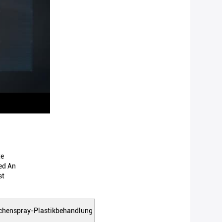
te
ed An
st
lächenspray-Plastikbehandlung