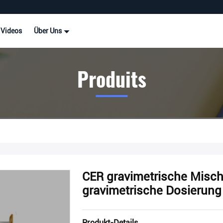
Videos
Über Uns
Produits
CER gravimetrische Misc
gravimetrische Dosierun
Produkt-Details