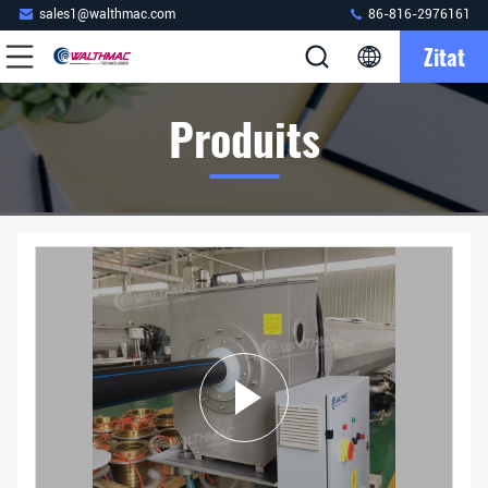
sales1@walthmac.com
86-816-2976161
Zitat
Produits