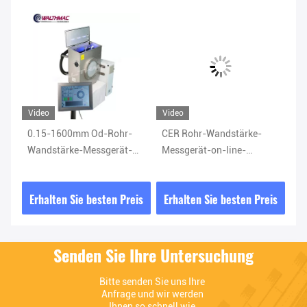
Video
Video
Vi
0.15-1600mm Od-Rohr-
CER Rohr-Wandstärke-
Ga
Wandstärke-Messgerät-
Messgerät-on-line-
Ul
e
Werkzeug online
Ultraschallrohr-Stärke-
Pr
Messgerät
Üb
is
Erhalten Sie besten Preis
Erhalten Sie besten Preis
E
Senden Sie Ihre Untersuchung
Bitte senden Sie uns Ihre 
Anfrage und wir werden 
Ihnen so schnell wie 