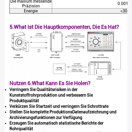
Die maxium messende
0.001
Präzision
Energie
<30w
5.What Ist Die Hauptkomponenten, Die Es Hat?
Nutzen 6.What Kann Es Sie Holen?
Verringern Sie Qualitätsrisiken in der
Kunststoffrohrproduktion und verbessern Sie
Produktqualität
Verkürzen Sie Startzeit und verringern Sie Schrottrate
Hinterlass eine Nachricht
Stellen Sie komplette ProduktionsDatenaufzeichnung und
Archivierungsfunktionen zur Verfügung
Wir rufen Sie bald zurück!
Erzeugen Sie automatisch statistische Berichte der
Rohrqualität