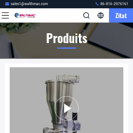
sales1@walthmac.com
86-816-2976161
Zitat
Produits