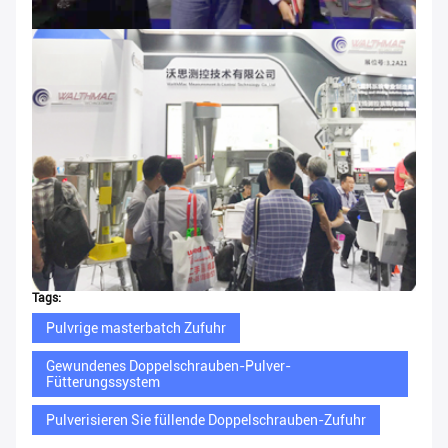
Tags:
Pulvrige masterbatch Zufuhr
Gewundenes Doppelschrauben-Pulver-
Fütterungssystem
Pulverisieren Sie füllende Doppelschrauben-Zufuhr