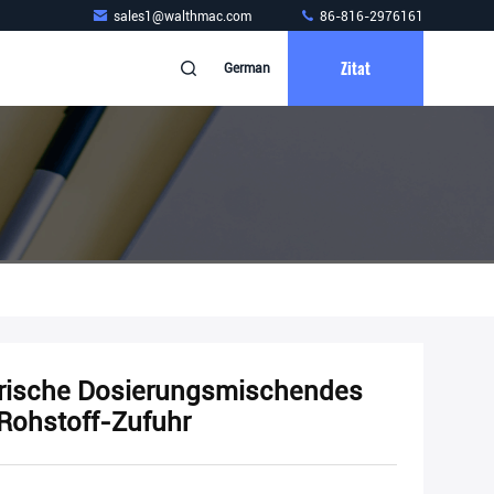
sales1@walthmac.com
86-816-2976161
Zitat
German
rische Dosierungsmischendes
Rohstoff-Zufuhr