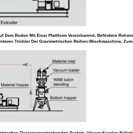
 Dem Boden Mit Einer Plattform Vereinbarend, Befördern Rohstoff
Unteren Trichter Der Gravimetrischen Reihen-Mischmaschine, Zum
trischen Dosierungsmischenden System, Unsere Kunden Schicke