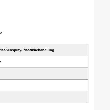
ne
rflächenspray-Plastikbehandlung
n