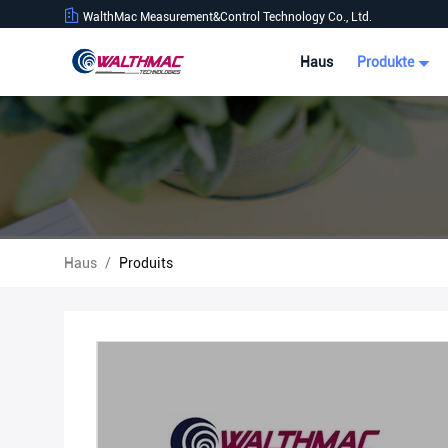
WalthMac Measurement&Control Technology Co., Ltd.
Haus
Produkte
Haus
/
Produits