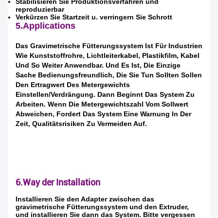
Hinterlass eine Nachricht
Stabilisieren Sie Produktionsverfahren und
reproduzierbar
Verkürzen Sie Startzeit u. verringern Sie Schrott
Wir rufen Sie bald zurück!
5.Applications
Das Gravimetrische Fütterungssystem Ist Für Industrien
Wie Kunststoffrohre,
Lichtleiterkabel
,
Plastikfilm, Kabel
Und So Weiter Anwendbar. Und Es
Ist, Die Einzige
Sache Bedienungsfreundlich, Die Sie Tun Sollten Sollen
Den Ertragwert Des Metergewichts
Einstellen/Verdrängung.
Dann Beginnt Das System Zu
Arbeiten. Wenn Die Metergewichtszahl Vom Sollwert
Abweichen, Fordert Das System Eine Warnung In Der
Zeit, Qualitätsrisiken Zu Vermeiden Auf.
6.Way der Installation
EINREICHUNGEN
Installieren Sie den Adapter zwischen das
gravimetrische Fütterungssystem und den Extruder,
und installieren Sie dann das System. Bitte vergessen