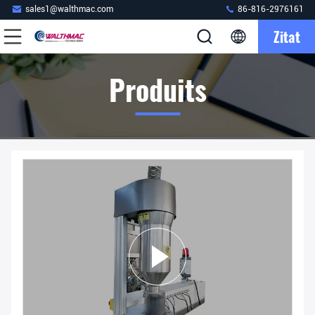
sales1@walthmac.com
86-816-2976161
Zitat
Produits