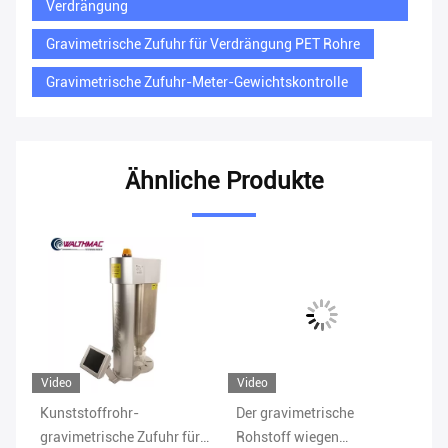
Verdrängung
Gravimetrische Zufuhr für Verdrängung PET Rohre
Gravimetrische Zufuhr-Meter-Gewichtskontrolle
Ähnliche Produkte
Video
Video
Vi
Kunststoffrohr-
Der gravimetrische
10
6
gravimetrische Zufuhr für
Rohstoff wiegen
gr