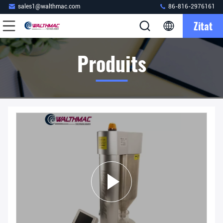
sales1@walthmac.com
86-816-2976161
Zitat
Produits