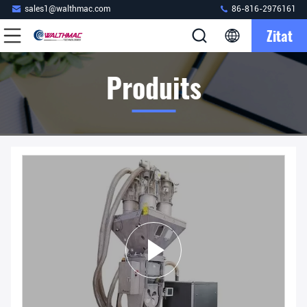
sales1@walthmac.com
86-816-2976161
Zitat
Produits