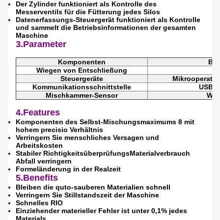
Der Zylinder funktioniert als Kontrolle des
Messerventils für die Fütterung jedes Silos
Datenerfassungs-Steuergerät funktioniert als Kontrolle
und sammelt die Betriebsinformationen der gesamten
Maschine
3.Parameter
Komponenten
Bis
Wiegen von Entschließung
Steuergeräte
Mikrooperati
Hinterlass eine Nachricht
Kommunikationsschnittstelle
USB, 
Mischkammer-Sensor
Wie
Wir rufen Sie bald zurück!
4.Features
Komponenten des Selbst-Mischungsmaximums 8 mit
hohem precisio Verhältnis
Verringern Sie menschliches Versagen und
Arbeitskosten
Stabiler RichtigkeitsüberprüfungsMaterialverbrauch
Abfall verringern
Formeländerung in der Realzeit
5.Benefits
Bleiben die quto-sauberen Materialien schnell
Verringern Sie Stillstandszeit der Maschine
Schnelles RIO
Einziehender materieller Fehler ist unter 0,1% jedes
Materials