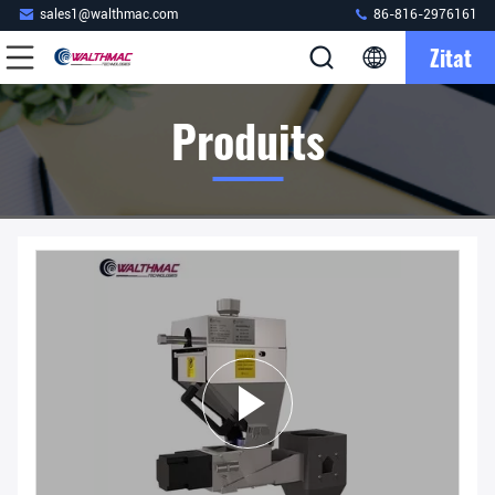
sales1@walthmac.com
86-816-2976161
Zitat
Produits