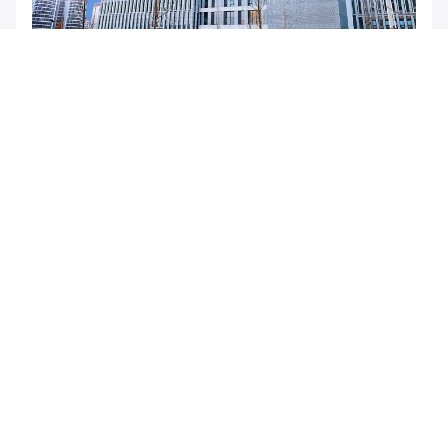
Eine In Hohem Grade Intelligente Werkstatt Zu Erzielen
Ist In Der Zukunft Die Tendenz Von Fabriken In Der
Zukunft, Und Es Ist Auch Das Elternteilziel, Damit Wert
Anstrebt. Wert Produkte Konzentrieren Sie Sich Auf
Helfende Benutzer, Automatisierung Während Des
Produktionsverfahrens, Vom Verbessern Von
Produktqualität Und Vom Sparen Von Rohstoffen Zur
Verringerung Der Abhängigkeit Auf Arbeit Während Des
Prozesses Zu Erzielen.