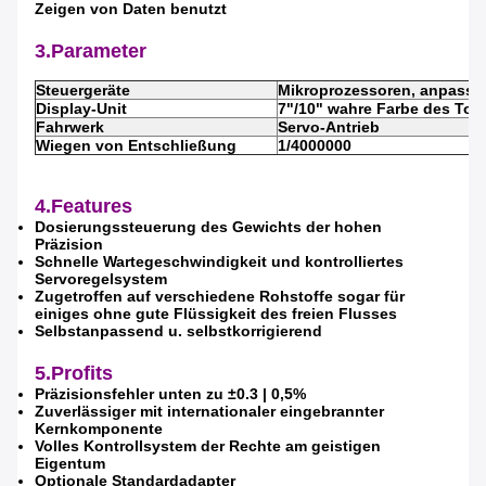
Zeigen von Daten benutzt
3.Parameter
Steuergeräte
Mikroprozessoren, anpassu
Display-Unit
7"/10" wahre Farbe des Tou
Fahrwerk
Servo-Antrieb
Wiegen von Entschließung
1/4000000
4.Features
Dosierungssteuerung des Gewichts der hohen
Präzision
Schnelle Wartegeschwindigkeit und kontrolliertes
Servoregelsystem
Zugetroffen auf verschiedene Rohstoffe sogar für
einiges ohne gute Flüssigkeit des freien Flusses
Selbstanpassend u. selbstkorrigierend
5.Profits
Präzisionsfehler unten zu ±0.3 | 0,5%
Zuverlässiger mit internationaler eingebrannter
Kernkomponente
Volles Kontrollsystem der Rechte am geistigen
Eigentum
Optionale Standardadapter