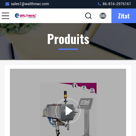
sales1@walthmac.com
86-816-2976161
Zitat
Produits