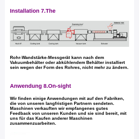
Hinterlass eine Nachricht
Wir rufen Sie bald zurück!
Installation 7.The
Rohr-Wandstärke-Messgerät kann nach dem
Vakuumbehälter oder abkühlendem Behälter installiert
sein wegen der Form des Rohres, nicht mehr zu ändern.
Anwendung 8.On-sight
Wir finden einige Anwendungen mit auf den Fabriken,
die von unseren langfristigen Partnern sendeten.
Maschinen verkauften wir empfangenes gutes
Feedback von unseren Kunden und sie sind bereit, mit
EINREICHUNGEN
uns für das Kaufen anderer Maschinen
zusammenzuarbeiten.