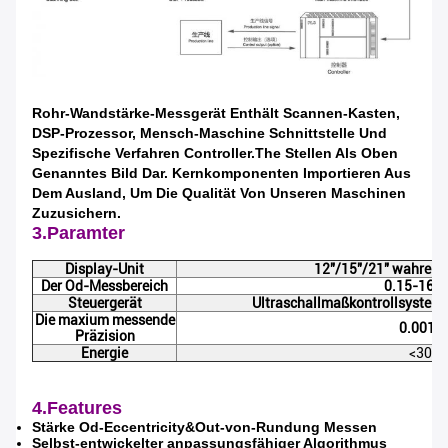
Rohr-Wandstärke-Messgerät Enthält Scannen-Kasten,
DSP-Prozessor, Mensch-Maschine Schnittstelle Und
Spezifische Verfahren Controller.The Stellen Als Oben
Genanntes Bild Dar. Kernkomponenten Importieren Aus
Dem Ausland, Um Die Qualität Von Unseren Maschinen
Zuzusichern.
3.Paramter
Display-Unit
12"/15"/21" wahre F
Der Od-Messbereich
0.15-16
Steuergerät
Ultraschallmaßkontrollsyste
Die maxium messende
0.001
Präzision
Energie
<30w
4.Features
Stärke Od-Eccentricity&Out-von-Rundung Messen
Selbst-entwickelter anpassungsfähiger Algorithmus