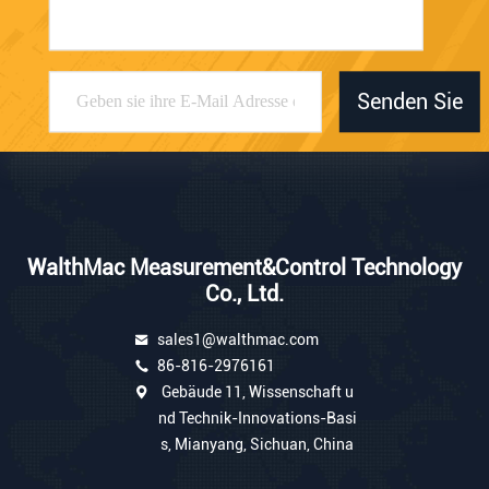
6Welche Vorteile Kann Es Dir Bringen?
Erhöhte Effizienz
: Rohstoffzuführungen erhöhen die
Produktionseffizienz und die Gewinne durch nahtlosen
Transport von Materialien zur Produktionslinie.
Verbesserte Produktqualität
: Ein Feeder garantiert eine
präzise Rohstoffversorgung, was zu einer gleichbleibenden
Qualität führt.
Kosteneinsparungen
: Effiziente Zuführgeräte reduzieren
Abfälle und erhöhen die Sicherheit, was den Herstellern
erhebliche Kostenvorteile bringt.
Eine bessere Sicherheit
: Sichere Fütterungen fördern die
Sicherheit, das Wohlbefinden, die Moral und die
Produktivität der Mitarbeiter.
7Wie Installiere Ich Das WBB-S-System?
Offline-Installation
Die Gravimetrische Mischmaschine Wird Auf Dem Boden
Gesetzt, Und Rohstoffe Werden Durch Rohrleitungen Vom
Unteren Hopper Des Systems Zum Vakuumlader Auf Dem
Extruder Gebracht.