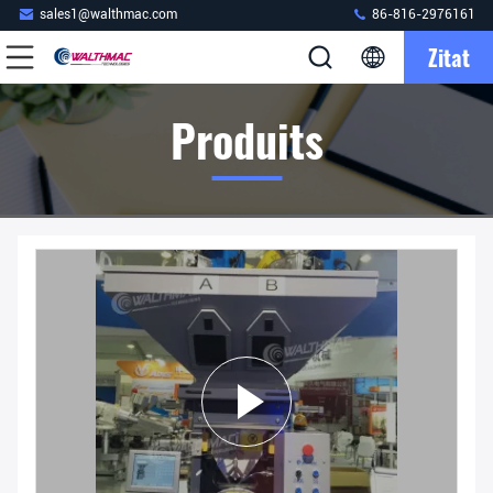
sales1@walthmac.com
86-816-2976161
Zitat
Produits