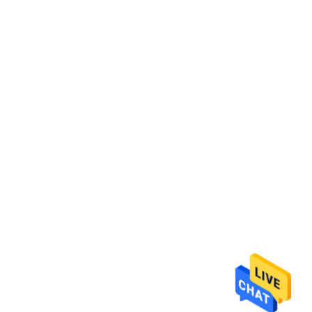
Senden Sie
WalthMac Measurement&Control Technology
Co., Ltd.
sales1@walthmac.com
86-816-2976161
Gebäude 11, Wissenschaft u
nd Technik-Innovations-Basi
s, Mianyang, Sichuan, China
Gute Qualität Chinas Gravimetrisches Fütterungssystem Lieferant.
Copyright-© 2024 gravimetricsystem.com . Alle Rechte vorbehalten.