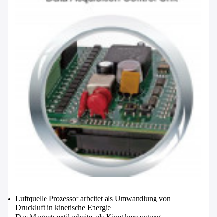
Luftquelle Prozessor arbeitet als Umwandlung von
Druckluft in kinetische Energie
Hinterlass eine Nachricht
Das Magnetventil arbeitet als Kinetikerzeugung