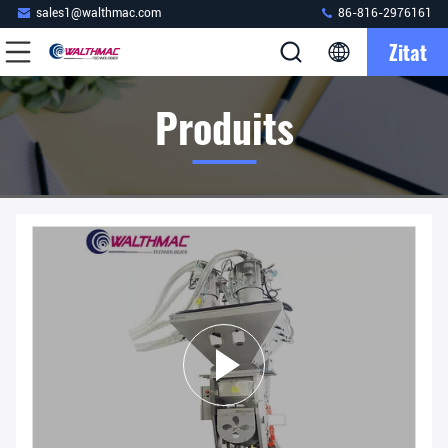
sales1@walthmac.com
86-816-2976161
Zitat
Produits