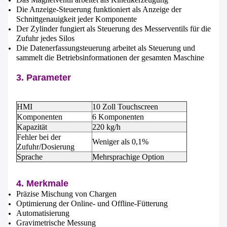
Wir rufen Sie bald zurück!
Die Anzeige-Steuerung funktioniert als Anzeige der
Schnittgenauigkeit jeder Komponente
Der Zylinder fungiert als Steuerung des Messerventils für die
Zufuhr jedes Silos
Die Datenerfassungsteuerung arbeitet als Steuerung und
sammelt die Betriebsinformationen der gesamten Maschine
3. Parameter
HMI
10 Zoll Touchscreen
Komponenten
6 Komponenten
Kapazität
220 kg/h
Fehler bei der
Weniger als 0,1%
Zufuhr/Dosierung
Sprache
Mehrsprachige Option
4. Merkmale
EINREICHUNGEN
Präzise Mischung von Chargen
Optimierung der Online- und Offline-Fütterung
Automatisierung
Gravimetrische Messung