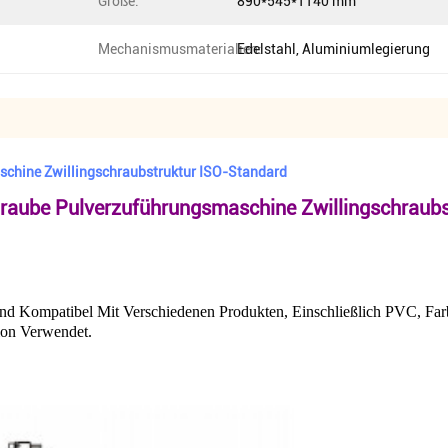
Größe:
890*545*1140 mm
Mechanismusmaterialien:
Edelstahl, Aluminiumlegierung
schine Zwillingschraubstruktur ISO-Standard
hraube Pulverzuführungsmaschine Zwillingschraubs
nd Kompatibel Mit Verschiedenen Produkten, Einschließlich PVC, Fa
ion Verwendet.