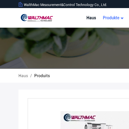
WalthMac Measurement&Control Technology Co., Ltd.
Haus
Produkte
Haus
/
Produits