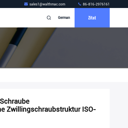
sales1@walthmac.com
86-816-2976161
Zitat
German
 Schraube
 Zwillingschraubstruktur ISO-