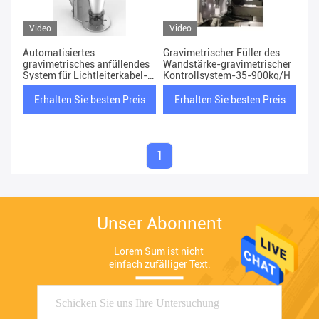
Video
Video
Automatisiertes
Gravimetrischer Füller des
gravimetrisches anfüllendes
Wandstärke-gravimetrischer
System für Lichtleiterkabel-
Kontrollsystem-35-900kg/H
Extruder
Erhalten Sie besten Preis
Erhalten Sie besten Preis
1
Unser Abonnent
Lorem Sum ist nicht 
einfach zufälliger Text.