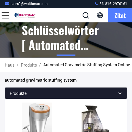
sales1@walthmac.com
86-816-2976161
Zitat
Schlüsselwörter
[ Automated
Gravimetric
/
/
Automated Gravimetric Stuffing System Online-
Haus
Produits
Stuffing System ]
automated gravimetric stuffing system
Übereinstimmung
Produkte
2 Produits