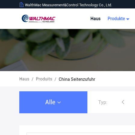
WalthMac Measurement&Control Technology Co., Ltd.
Haus
Produkte
Haus
Produits
/
/
China Seitenzufuhr
Alle
Typ:
Gravimetrisches Fütterungssystem