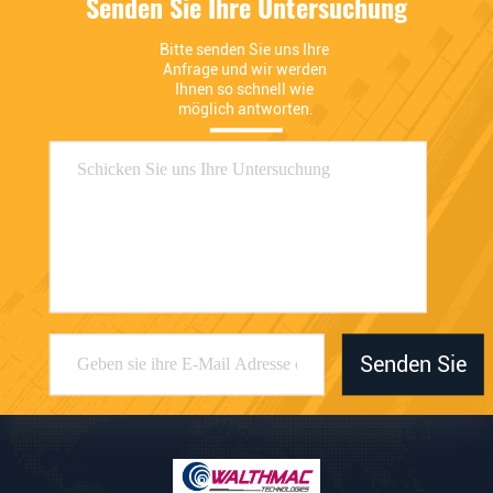
Senden Sie Ihre Untersuchung
Bitte senden Sie uns Ihre 
Anfrage und wir werden 
Ihnen so schnell wie 
möglich antworten.
Senden Sie