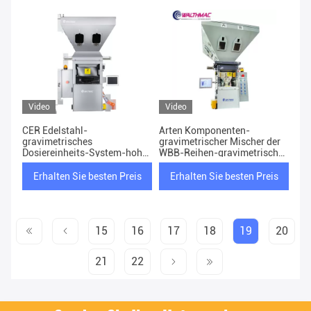
Video
Video
CER Edelstahl-
Arten Komponenten-
gravimetrisches
gravimetrischer Mischer der
Dosiereinheits-System-hohe
WBB-Reihen-gravimetrische
Präzision
Reihen-Mischmaschinen-6
Erhalten Sie besten Preis
Erhalten Sie besten Preis
15
16
17
18
19
20
21
22