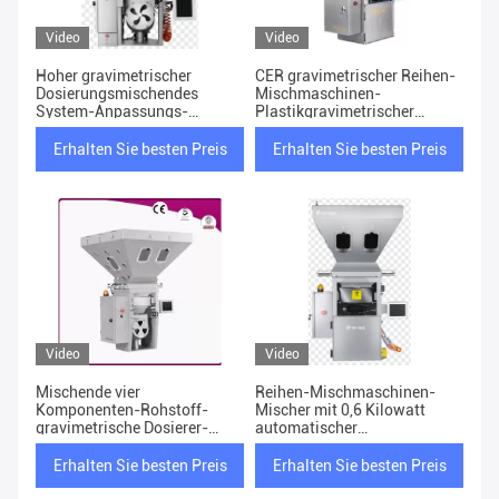
Video
Video
Hoher gravimetrischer
CER gravimetrischer Reihen-
Dosierungsmischendes
Mischmaschinen-
System-Anpassungs-
Plastikgravimetrischer
Algorithmus der Präzisions-
Mischer für Film-Produktion
0.6kw
Erhalten Sie besten Preis
Erhalten Sie besten Preis
Video
Video
Mischende vier
Reihen-Mischmaschinen-
Komponenten-Rohstoff-
Mischer mit 0,6 Kilowatt
gravimetrische Dosierer-
automatischer
Mischmaschine
gravimetrischer für
Plastikkugeln
Erhalten Sie besten Preis
Erhalten Sie besten Preis