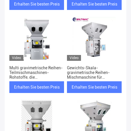
Algorithmus
Gewicht
Erhalten Sie besten Preis
Erhalten Sie besten Preis
Video
Video
Multi gravimetrische Reihen-
Gewichts-Skala-
Teilmischmaschinen-
gravimetrische Reihen-
Rohstoffe, die
Mischmaschine für
gravimetrischen Dosierer
Verdrängungs-hohe
mischen
Präzision
Erhalten Sie besten Preis
Erhalten Sie besten Preis