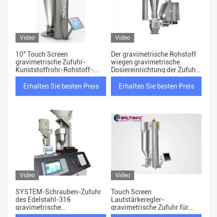
Video
Video
10" Touch Screen
Der gravimetrische Rohstoff
gravimetrische Zufuhr-
wiegen gravimetrische
Kunststoffrohr-Rohstoff-
Dosiereinrichtung der Zufuhr-
Zufuhr
900kg/H
Erhalten Sie besten Preis
Erhalten Sie besten Preis
Video
Video
SYSTEM-Schrauben-Zufuhr
Touch Screen
des Edelstahl-316
Lautstärkeregler-
gravimetrische
gravimetrische Zufuhr für
Fütterungsanpassungsfähiger
Verdrängungs-Steuermeter-