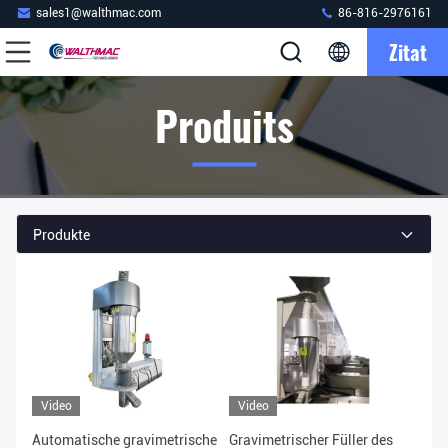
sales1@walthmac.com
86-816-2976161
Zitat
Produits
Produkte
Video
Video
Automatische gravimetrische
Gravimetrischer Füller des