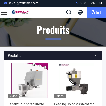
sales1@walthmac.com
86-816-2976161
Zitat
Produits
Produkte
Video
Video
Seitenzufuhr granulierte
Feeding Color Masterbatch