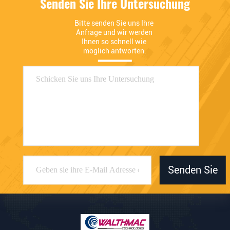
Senden Sie Ihre Untersuchung
Bitte senden Sie uns Ihre 
Anfrage und wir werden 
Ihnen so schnell wie 
möglich antworten.
Senden Sie