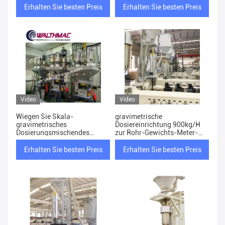
dosiert
Erhalten Sie besten Preis
Erhalten Sie besten Preis
Video
Video
Wiegen Sie Skala-
gravimetrische
gravimetrisches
Dosiereinrichtung 900kg/H
Dosierungsmischendes
zur Rohr-Gewichts-Meter-
System für Spritzen
Steuerung
Erhalten Sie besten Preis
Erhalten Sie besten Preis