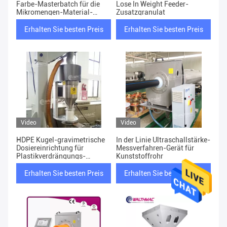
Farbe-Masterbatch für die
Lose In Weight Feeder-
Mikromengen-Material-
Zusatzgranulat
Fütterung
Erhalten Sie besten Preis
Erhalten Sie besten Preis
Video
Video
HDPE Kugel-gravimetrische
In der Linie Ultraschallstärke-
Dosiereinrichtung für
Messverfahren-Gerät für
Plastikverdrängungs-
Kunststoffrohr
Maschinerie
Erhalten Sie besten Preis
Erhalten Sie besten Preis