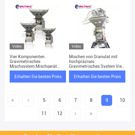
Video
Video
Vier Komponenten
Mischen von Granulat mit
Gravimetrisches
hochpräzises
Mischsystem Mischgerät
Gravimetrisches System Vier
Rohstoffmischgeräte
Arten von Rohmaterial
Erhalten Sie besten Preis
Erhalten Sie besten Preis
5
6
7
8
9
10
11
12