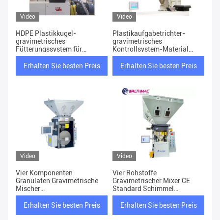
Video
Video
HDPE Plastikkugel-
Plastikaufgabetrichter-
gravimetrisches
gravimetrisches
Fütterungssystem für
Kontrollsystem-Material
Verdrängung
Dosierungs900kg/h
Erhalten Sie besten Preis
Erhalten Sie besten Preis
Video
Video
Vier Komponenten
Vier Rohstoffe
Granulaten Gravimetrische
Gravimetrischer Mixer CE
Mischer
Standard Schimmel
Kunststoffmischgeräte
Injektionszufuhr
Erhalten Sie besten Preis
Erhalten Sie besten Preis