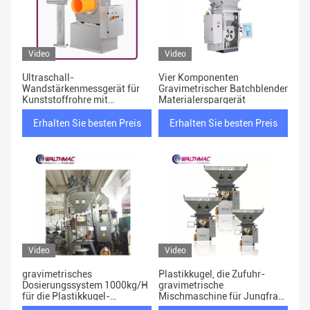
Video
Video
Ultraschall-
Vier Komponenten
Wandstärkenmessgerät für
Gravimetrischer Batchblender
Kunststoffrohre mit
Materialerspargerät
Ultraschallsonde
Erhalten Sie besten Preis
Erhalten Sie besten Preis
Video
Video
gravimetrisches
Plastikkugel, die Zufuhr-
Dosierungssystem 1000kg/H
gravimetrische
für die Plastikkugel-
Mischmaschine für Jungfrau-
Verarbeitung
das Plastikkugel-Mischen