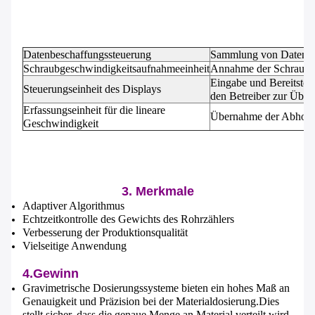
Datenbeschaffungssteuerung
Sammlung von Daten üb
Schraubgeschwindigkeitsaufnahmeeinheit
Annahme der Schraubge
EINREICHUNGEN
Eingabe und Bereitste
Steuerungseinheit des Displays
den Betreiber zur Über
Erfassungseinheit für die lineare
Übernahme der Abholg
Geschwindigkeit
3. Merkmale
Adaptiver Algorithmus
Echtzeitkontrolle des Gewichts des Rohrzählers
Verbesserung der Produktionsqualität
Vielseitige Anwendung
4.Gewinn
Gravimetrische Dosierungssysteme bieten ein hohes Maß an
Genauigkeit und Präzision bei der Materialdosierung.Dies
stellt sicher, dass die genaue Menge an Material verteilt wird,