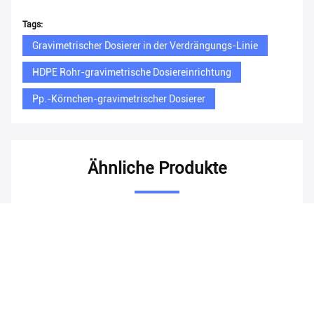
Tags:
Gravimetrischer Dosierer in der Verdrängungs-Linie
HDPE Rohr-gravimetrische Dosiereinrichtung
Pp.-Körnchen-gravimetrischer Dosierer
Ähnliche Produkte
Video
Video
V