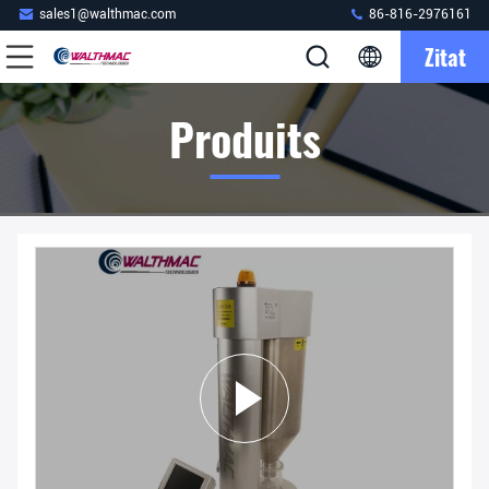
sales1@walthmac.com
86-816-2976161
Zitat
Produits