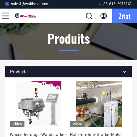
sales1@walthmac.com
86-816-2976161
Zitat
Produits
Produkte
Video
Video
Wasserleitungs-Wandstärke-
Rohr-on-line-Stärke-Maß-