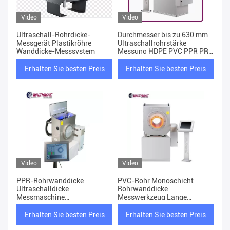
Video
Video
Ultraschall-Rohrdicke-
Durchmesser bis zu 630 mm
Messgerät Plastikröhre
Ultraschallrohrstärke
Wanddicke-Messsystem
Messung HDPE PVC PPR PR
Kunststoffrohr
Erhalten Sie besten Preis
Erhalten Sie besten Preis
Video
Video
PPR-Rohrwanddicke
PVC-Rohr Monoschicht
Ultraschalldicke
Rohrwanddicke
Messmaschine
Messwerkzeug Lange
Kontaktmessrohr
Datensparen
Erhalten Sie besten Preis
Erhalten Sie besten Preis