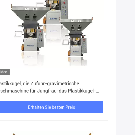
ideo
Erhalten Sie besten Preis
astikkugel, die Zufuhr-gravimetrische
schmaschine für Jungfrau-das Plastikkugel-
schen dosiert
Erhalten Sie besten Preis