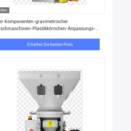
ideo
Erhalten Sie besten Preis
er Komponenten-gravimetrischer
schmaschinen-Plastikkörnchen-Anpassungs-
gorithmus
Erhalten Sie besten Preis