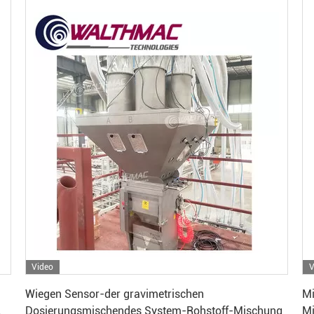
Video
V
Erhalten Sie besten Preis
Wiegen Sensor-der gravimetrischen
Mi
Dosierungsmischendes System-Rohstoff-Mischung
Mi