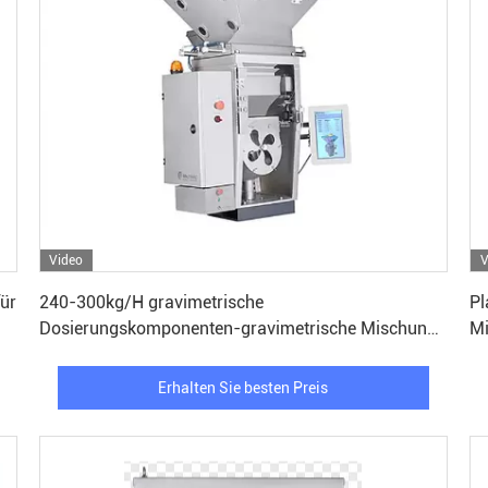
Video
V
Erhalten Sie besten Preis
für
240-300kg/H gravimetrische
Pl
Dosierungskomponenten-gravimetrische Mischung
Mi
des mischenden System-8
Mi
Erhalten Sie besten Preis