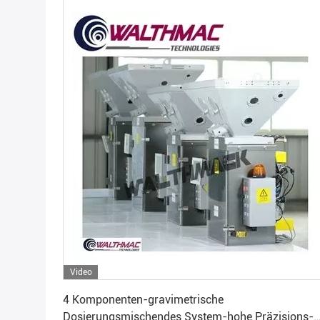
Video
Erhalten Sie besten Preis
4 Komponenten-gravimetrische
Dosierungsmischendes System-hohe Präzisions-