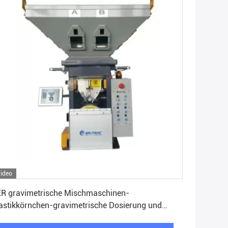
ideo
Erhalten Sie besten Preis
R gravimetrische Mischmaschinen-
astikkörnchen-gravimetrische Dosierung und
ischkammer