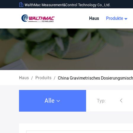
WalthMac Measurement&Control Technology Co., Ltd.
Haus
Produkte
Haus
Produits
/
/
China Gravimetrisches Dosierungsmisc
Alle
Typ:
Gravimetrisches Fütterungssystem